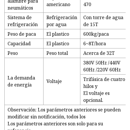
alambre para
americano
470
neumáticos
Sistema de
Refrigeración
Con torre de agua
refrigeración
por agua
de 15T
Peso de paca
El plastico
600kg/paca
Capacidad
El plastico
6~8T/hora
Peso
Peso total
Acerca de 32T
380V 50Hz /440V
60Hz /220V 60Hz
La demanda
Trifásica de cuatro
Voltaje
de energía
hilos y
El voltaje es
opcional.
Observación: Los parámetros anteriores se pueden
modificar sin notificación, todos los
Los parámetros anteriores son solo para su