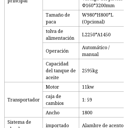
principal
Φ160*3200mm
Tamaño de
W980*H800*L
paca
(Opcional)
tolva de
L2250*A1450
alimentación
Automático /
Operación
manual
Capacidad
del tanque de
2595kg
aceite
Motor
11kw
caja de
Transportador
1: 59
cambios
Ancho
1800
Sistema de
importado
Alambre de acento