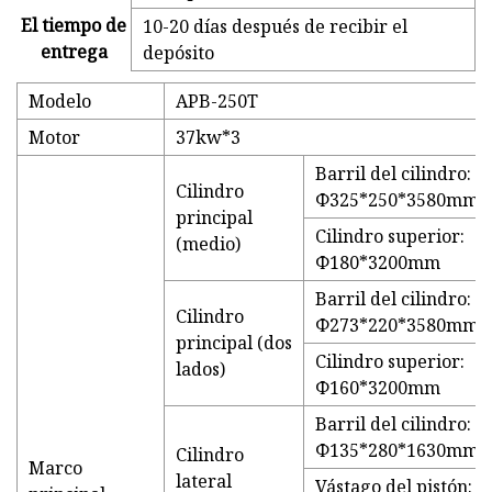
El tiempo de
10-20 días después de recibir el
entrega
depósito
Modelo
APB-250T
Motor
37kw*3
Barril del cilindro:
Cilindro
Φ325*250*3580mm
principal
Cilindro superior:
(medio)
Φ180*3200mm
Barril del cilindro:
Cilindro
Φ273*220*3580mm
principal (dos
Cilindro superior:
lados)
Φ160*3200mm
Barril del cilindro:
Φ135*280*1630mm
Cilindro
Marco
lateral
Vástago del pistón: