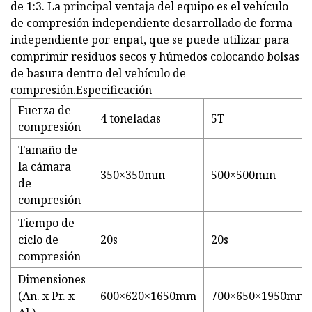
de 1:3. La principal ventaja del equipo es el vehículo
de compresión independiente desarrollado de forma
independiente por enpat, que se puede utilizar para
comprimir residuos secos y húmedos colocando bolsas
de basura dentro del vehículo de
compresión.Especificación
Fuerza de
4 toneladas
5T
compresión
Tamaño de
la cámara
350×350mm
500×500mm
de
compresión
Tiempo de
ciclo de
20s
20s
compresión
Dimensiones
(An. x Pr. x
600×620×1650mm
700×650×1950mm