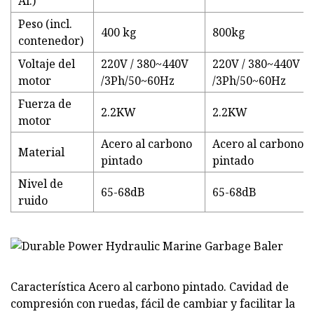
Al.)
Peso (incl.
400 kg
800kg
contenedor)
Voltaje del
220V / 380~440V
220V / 380~440V
motor
/3Ph/50~60Hz
/3Ph/50~60Hz
Fuerza de
2.2KW
2.2KW
motor
Acero al carbono
Acero al carbono
Material
pintado
pintado
Nivel de
65-68dB
65-68dB
ruido
Característica Acero al carbono pintado. Cavidad de
compresión con ruedas, fácil de cambiar y facilitar la