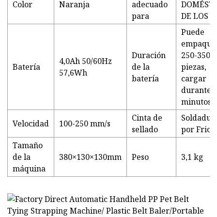
Color
Naranja
adecuado
DOMÉSTI
para
DE LOS P
Puede
empaque
Duración
250-350
4,0Ah 50/60Hz
Batería
de la
piezas,
57,6Wh
batería
cargar
durante 
minutos
Cinta de
Soldadur
Velocidad
100-250 mm/s
sellado
por Fricc
Tamaño
de la
380×130×130mm
Peso
3,1 kg
máquina