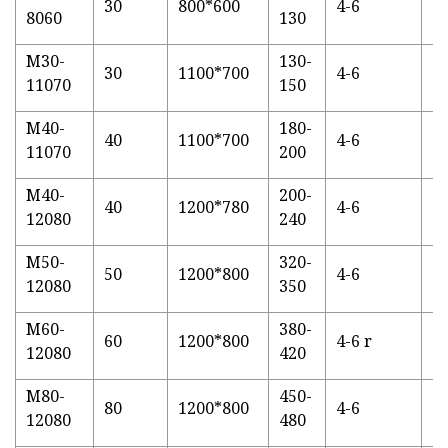
30
800*600
4-6
5.
8060
130
M30-
130-
30
1100*700
4-6
5.
11070
150
M40-
180-
40
1100*700
4-6
7.
11070
200
M40-
200-
40
1200*780
4-6
7.
12080
240
M50-
320-
50
1200*800
4-6
7.
12080
350
M60-
380-
60
1200*800
4-6 r
11
12080
420
M80-
450-
80
1200*800
4-6
1
12080
480