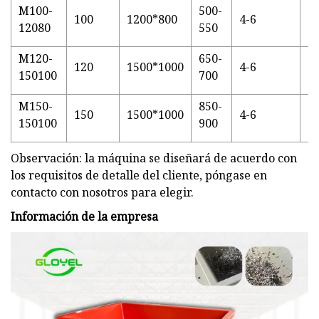
M100-
500-
100
1200*800
4-6
1
12080
550
M120-
650-
120
1500*1000
4-6
15
150100
700
M150-
850-
150
1500*1000
4-6
18
150100
900
Observación: la máquina se diseñará de acuerdo con
los requisitos de detalle del cliente, póngase en
contacto con nosotros para elegir.
Información de la empresa