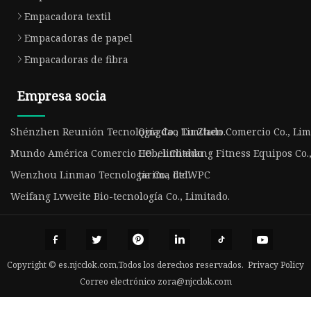
Empacadora textil
Empacadoras de papel
Empacadoras de fibra
Empresa socia
Shénzhen Reunión Tecnología Co., Limitado.
Qingdao Tu Zhen Comercio Co., Lim
Mundo América Comercio CO ., limitado
Hebei Chahang Fitness Equipos Co.,
Wenzhou Linmao Tecnología Co., Ltd.
tarima de WPC
Weifang Lvweite Bio-tecnología Co., Limitado.
Copyright © es.njcclok.com,Todos los derechos reservados.
Privacy Policy
Correo electrónico
zora@njcclok.com