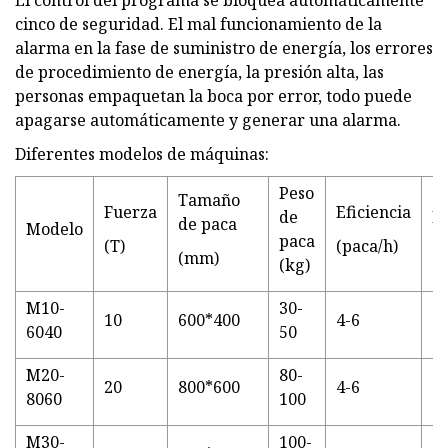
El control del programa se bloquea automáticamente
cinco de seguridad. El mal funcionamiento de la
alarma en la fase de suministro de energía, los errores
de procedimiento de energía, la presión alta, las
personas empaquetan la boca por error, todo puede
apagarse automáticamente y generar una alarma.
Diferentes modelos de máquinas:
Peso
Tamaño
Fuerza
Eficiencia
de
P
de paca
Modelo
paca
(k
(T)
(paca/h)
(mm)
(kg)
M10-
30-
10
600*400
4-6
2.
6040
50
M20-
80-
20
800*600
4-6
4
8060
100
M30-
100-